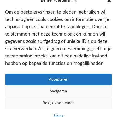
Beheer toestemming
Om de beste ervaringen te bieden, gebruiken wij
technologieën zoals cookies om informatie over je
apparaat op te slaan en/of te raadplegen. Door in
te stemmen met deze technologieën kunnen wij
gegevens zoals surfgedrag of unieke ID's op deze
site verwerken. Als je geen toestemming geeft of je
Aangesloten bij
toestemming intrekt, kan dit een nadelige invloed
hebben op bepaalde functies en mogelijkheden.
Accepteren
PRIVACY- EN COOKIE POLICY
Weigeren
DISCLAIMER
KvK: 64602060
Bekijk voorkeuren
WE ZIJN ONLINE
BEL ONS NU
WHATSAPP
Privacy