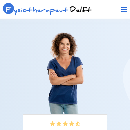
F
ysiotherapeut
Delft