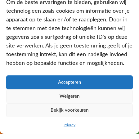
Om de beste ervaringen te bieden, gebruiken wij
Contracten met alle verzekeraars
technologieën zoals cookies om informatie over je
apparaat op te slaan en/of te raadplegen. Door in
te stemmen met deze technologieën kunnen wij
gegevens zoals surfgedrag of unieke ID's op deze
site verwerken. Als je geen toestemming geeft of je
toestemming intrekt, kan dit een nadelige invloed
hebben op bepaalde functies en mogelijkheden.
Aangesloten bij
Accepteren
Weigeren
PRIVACY- EN COOKIE POLICY
Bekijk voorkeuren
WE ZIJN ONLINE
DISCLAIMER
KvK: 64602060
BEL ONS NU
WHATSAPP
Privacy