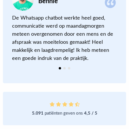
Bennie
De Whatsapp chatbot werkte heel goed,
E
communicatie werd op maandagmorgen
z
meteen overgenomen door een mens en de
b
afspraak was moeiteloos gemaakt! Heel
d
makkelijk en laagdrempelig! Ik heb meteen
v
een goede indruk van de praktijk.
5.091
patiënten geven ons
4,5 / 5