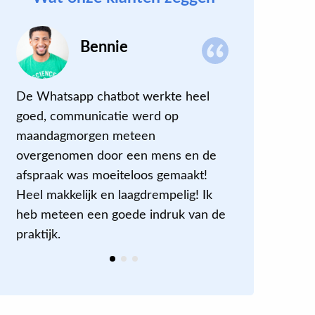
Bennie
De Whatsapp chatbot werkte heel
Super! Van
goed, communicatie werd op
‘noodafspr
maandagmorgen meteen
gelukt om 
overgenomen door een mens en de
kunnen
.
afspraak was moeiteloos gemaakt!
Heel makkelijk en laagdrempelig! Ik
heb meteen een goede indruk van de
praktijk.