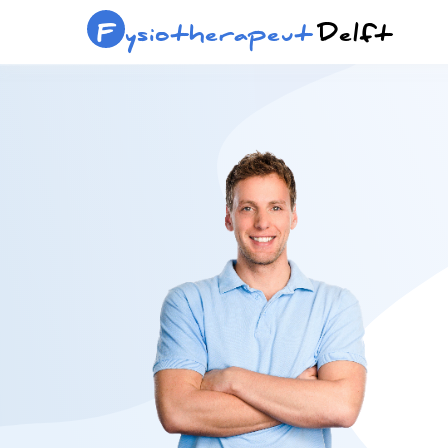
F
ysiotherapeut
Delft