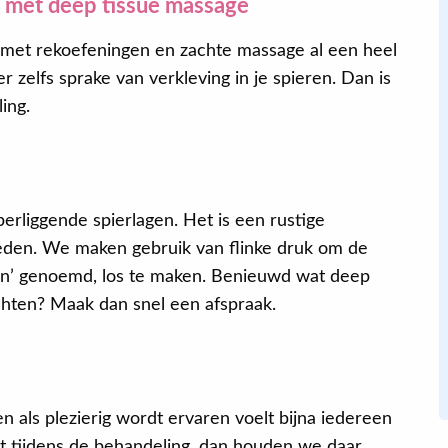
 met deep tissue massage
 je met rekoefeningen en zachte massage al een heel
Eva
r zelfs sprake van verkleving in je spieren. Dan is
ing.
Na de behandeling van mijn onderrug,
slaap ik beter, kan ik langer zitten,
geconcentreerder werken en heb ik in
erliggende spierlagen. Het is een rustige
zijn algemeenheid meer energie. Ik
ieden. We maken gebruik van flinke druk om de
weet zeker dat dat door het
pen’ genoemd, los te maken. Benieuwd wat deep
oefenprogramma komt dat ik kreeg. Ik
hten? Maak dan snel een afspraak.
doe het nog steeds.
 als plezierig wordt ervaren voelt bijna iedereen
it tijdens de behandeling, dan houden we daar